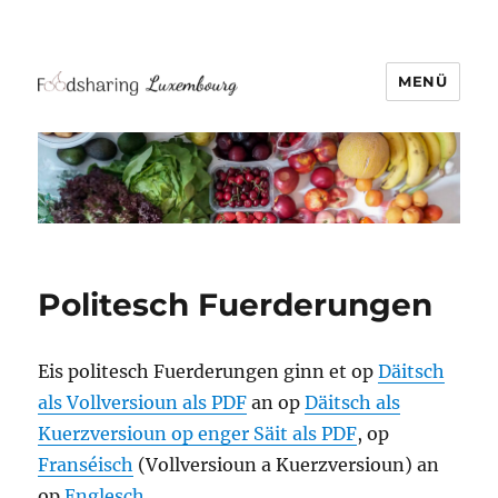
MENÜ
Politesch Fuerderungen
Eis politesch Fuerderungen ginn et op
Däitsch
als Vollversioun als PDF
an op
Däitsch als
Kuerzversioun op enger Säit als PDF
, op
Franséisch
(Vollversioun a Kuerzversioun) an
op
Englesch
.