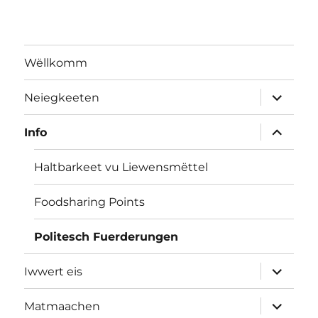
Wëllkomm
Ënnerme
Neiegkeeten
ausklap
Ënnerme
Info
ausklap
Haltbarkeet vu Liewensmëttel
Foodsharing Points
Politesch Fuerderungen
Ënnerme
Iwwert eis
ausklap
Ënnerme
Matmaachen
ausklap