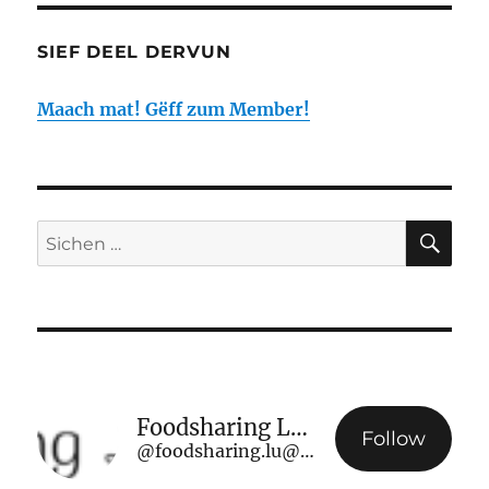
SIEF DEEL DERVUN
Maach mat! Gëff zum Member!
SIC
Sichen
no:
Foodsharing Luxembourg
Follow
@foodsharing.lu@www.foodsharing.lu