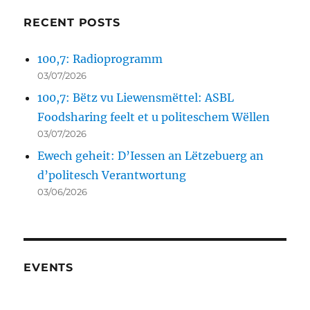
RECENT POSTS
100,7: Radioprogramm
03/07/2026
100,7: Bëtz vu Liewensmëttel: ASBL
Foodsharing feelt et u politeschem Wëllen
03/07/2026
Ewech geheit: D’Iessen an Lëtzebuerg an
d’politesch Verantwortung
03/06/2026
EVENTS