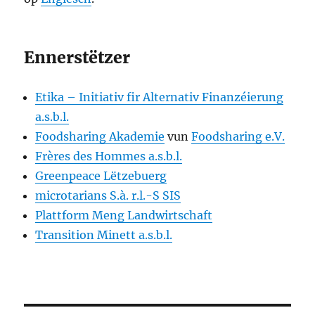
Ennerstëtzer
Etika – Initiativ fir Alternativ Finanzéierung
a.s.b.l.
Foodsharing Akademie
vun
Foodsharing e.V.
Frères des Hommes a.s.b.l.
Greenpeace Lëtzebuerg
microtarians S.à. r.l.-S SIS
Plattform Meng Landwirtschaft
Transition Minett a.s.b.l.