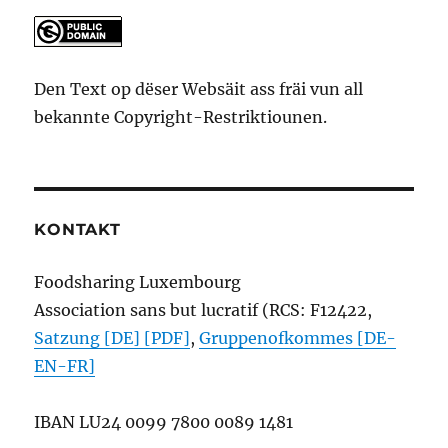
Den Text op dëser Websäit ass fräi vun all
bekannte Copyright-Restriktiounen.
KONTAKT
Foodsharing Luxembourg
Association sans but lucratif (RCS: F12422,
Satzung [DE] [PDF]
,
Gruppenofkommes [DE-
EN-FR]
IBAN
LU24 0099 7800 0089 1481