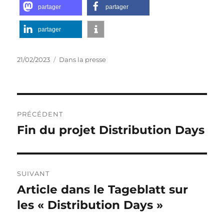
partager
partager
partager
Publié
Catégories
21/02/2023
Dans la presse
le
Post
PRÉCÉDENT
navigation
Fin du projet Distribution Days
Publication
précédente :
SUIVANT
Article dans le Tageblatt sur
Publication
suivante :
les « Distribution Days »