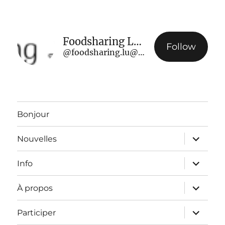
Foodsharing Luxembourg
Follow
@foodsharing.lu@www.foodsharing.lu
Bonjour
ouvrir
Nouvelles
le
sous-
menu
ouvrir
Info
le
sous-
menu
ouvrir
À propos
le
sous-
menu
ouvrir
Participer
le