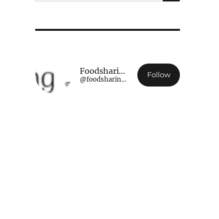
Foodsharing Luxembourg
Follow
@foodsharing.lu@www.foodsharing.lu