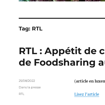
Tag:
RTL
RTL : Appétit de
de Foodsharing 
Publié
25/08/2022
(
article en lux
le
Catégories
Dans la presse
Étiquettes
RTL
Lisez l’article