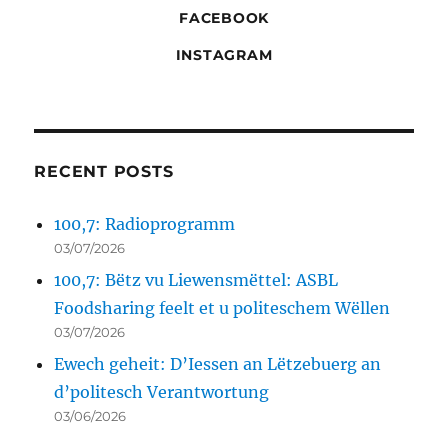
FACEBOOK
INSTAGRAM
RECENT POSTS
100,7: Radioprogramm
03/07/2026
100,7: Bëtz vu Liewensmëttel: ASBL
Foodsharing feelt et u politeschem Wëllen
03/07/2026
Ewech geheit: D’Iessen an Lëtzebuerg an
d’politesch Verantwortung
03/06/2026