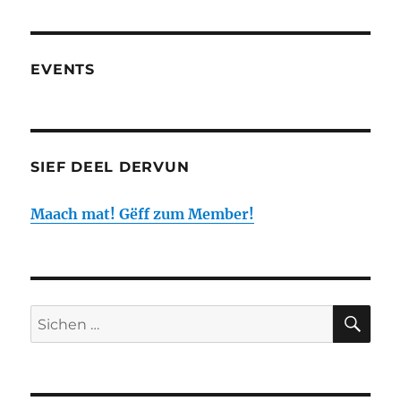
EVENTS
SIEF DEEL DERVUN
Maach mat! Gëff zum Member!
SIC
Sichen
no: