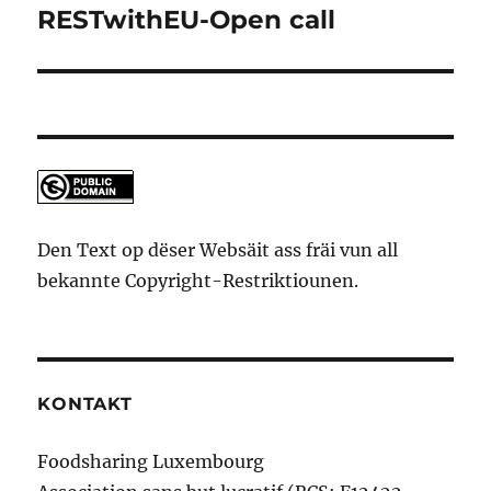
RESTwithEU-Open call
Nächsten
Artikel
Den Text op dëser Websäit ass fräi vun all
bekannte Copyright-Restriktiounen.
KONTAKT
Foodsharing Luxembourg