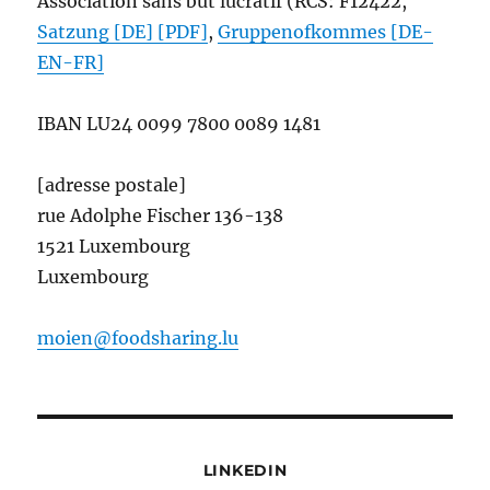
Association sans but lucratif (RCS: F12422,
Satzung [DE] [PDF]
,
Gruppenofkommes [DE-
EN-FR]
IBAN
LU24 0099 7800 0089 1481
[adresse postale]
rue Adolphe Fischer 136-138
1521 Luxembourg
Luxembourg
moien@foodsharing.lu
LINKEDIN