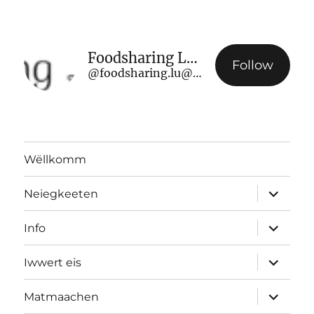
Foodsharing Luxembourg
Follow
@foodsharing.lu@www.foodsharing.lu
Wëllkomm
Ënnerme
Neiegkeeten
ausklap
Ënnerme
Info
ausklap
Ënnerme
Iwwert eis
ausklap
Ënnerme
Matmaachen
ausklap