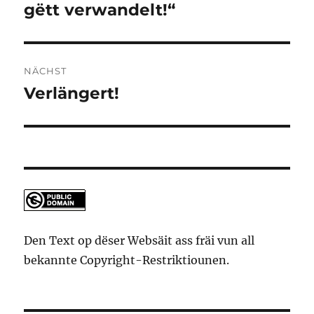
gëtt verwandelt!“
NÄCHST
Verlängert!
Nächsten
Artikel
Den Text op dëser Websäit ass fräi vun all
bekannte Copyright-Restriktiounen.