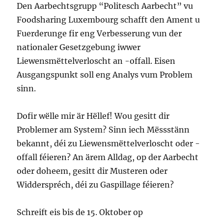
Den Aarbechtsgrupp “Politesch Aarbecht” vu
Foodsharing Luxembourg schafft den Ament u
Fuerderunge fir eng Verbesserung vun der
nationaler Gesetzgebung iwwer
Liewensmëttelverloscht an -offall. Eisen
Ausgangspunkt soll eng Analys vum Problem
sinn.
Dofir wëlle mir är Hëllef! Wou gesitt dir
Problemer am System? Sinn iech Mëssstänn
bekannt, déi zu Liewensmëttelverloscht oder -
offall féieren? An ärem Alldag, op der Aarbecht
oder doheem, gesitt dir Musteren oder
Widderspréch, déi zu Gaspillage féieren?
Schreift eis bis de 15. Oktober op