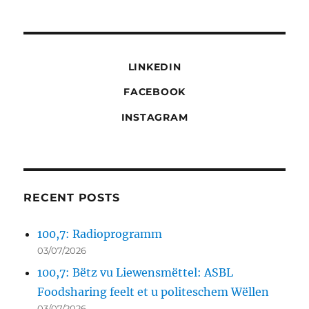
LINKEDIN
FACEBOOK
INSTAGRAM
RECENT POSTS
100,7: Radioprogramm
03/07/2026
100,7: Bëtz vu Liewensmëttel: ASBL
Foodsharing feelt et u politeschem Wëllen
03/07/2026