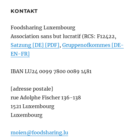
KONTAKT
Foodsharing Luxembourg
Association sans but lucratif (RCS: F12422,
Satzung [DE] [PDF]
,
Gruppenofkommes [DE-
EN-FR]
IBAN
LU24 0099 7800 0089 1481
[adresse postale]
rue Adolphe Fischer 136-138
1521 Luxembourg
Luxembourg
moien@foodsharing.lu