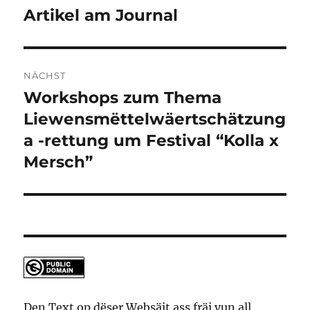
navigation
Artikel am Journal
Viregten
Artikel
NÄCHST
Workshops zum Thema
Nächsten
Artikel
Liewensmëttelwäertschätzung
a -rettung um Festival “Kolla x
Mersch”
Den Text op dëser Websäit ass fräi vun all