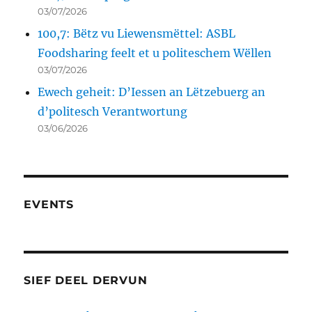
03/07/2026
100,7: Bëtz vu Liewensmëttel: ASBL
Foodsharing feelt et u politeschem Wëllen
03/07/2026
Ewech geheit: D’Iessen an Lëtzebuerg an
d’politesch Verantwortung
03/06/2026
EVENTS
SIEF DEEL DERVUN