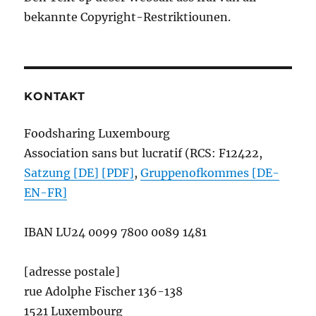
bekannte Copyright-Restriktiounen.
KONTAKT
Foodsharing Luxembourg
Association sans but lucratif (RCS: F12422,
Satzung [DE] [PDF]
,
Gruppenofkommes [DE-
EN-FR]
IBAN
LU24 0099 7800 0089 1481
[adresse postale]
rue Adolphe Fischer 136-138
1521 Luxembourg