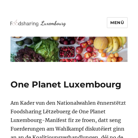
MENÜ
One Planet Luxembourg
Am Kader vun den Nationalwahlen ënnerstëtzt
Foodsharing Lëtzebuerg de One Planet
Luxembourg-Manifest fir ze froen, datt seng
Fuerderungen am Wahlkampf diskutéiert ginn
an an de Koalitiounsverhandlungen, déi no de