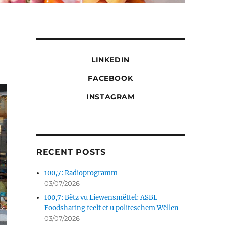
LINKEDIN
FACEBOOK
INSTAGRAM
RECENT POSTS
100,7: Radioprogramm
03/07/2026
100,7: Bëtz vu Liewensmëttel: ASBL
Foodsharing feelt et u politeschem Wëllen
03/07/2026