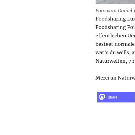
Foto vum Daniel 
Foodsharing Lux
Foodsharing Poi
ëffentlechen Uer
besteet normale
wat’s du wëlls, 
Naturwelten, 7 r
Merci un Naturwe
share