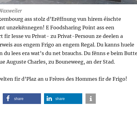
Waxweiler
embourg ass stolz d’Erëffnung vun hirem éischte
nt unzekënnegen! E Foodsharing Point ass een
t fir Iesse vu Privat- zu Privat-Persoun ze deelen a
rweis aus engem Frigo an engem Regal. Du kanns huele
an du lees era wat’s du net brauchs. Du fënns e beim Butt
ue Auguste Charles, zu Bouneweeg, an der Stad.
lten fir d’Plaz an u Frères des Hommes fir de Frigo!
share
share