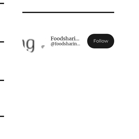
Foodsharing Luxembourg
Follow
@foodsharing.lu@www.foodsharing.lu