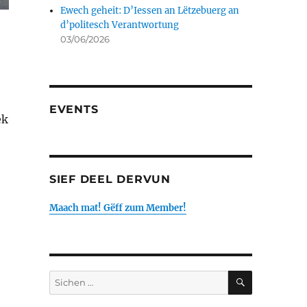
Ewech geheit: D’Iessen an Lëtzebuerg an
d’politesch Verantwortung
03/06/2026
EVENTS
ek
SIEF DEEL DERVUN
Maach mat! Gëff zum Member!
SICHEN
Sichen
no: