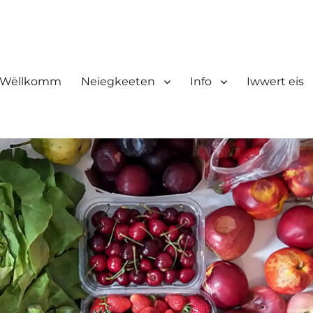
Wëllkomm
Neiegkeeten
Info
Iwwert eis