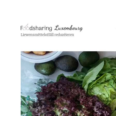
Liewensmëtteloffäll reduzéieren