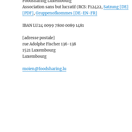
Foodsharing Luxembourg
Association sans but lucratif (RCS: F12422,
Satzung [DE]
[PDF]
,
Gruppenofkommes [DE-EN-FR]
IBAN
LU24 0099 7800 0089 1481
[adresse postale]
rue Adolphe Fischer 136-138
1521 Luxembourg
Luxembourg
moien@foodsharing.lu