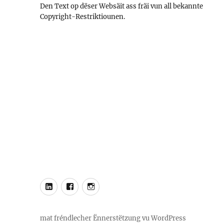
Den Text op dëser Websäit ass fräi vun all bekannte
Copyright-Restriktiounen.
Eis
Eis
Eis
LinkedIn
Facebook
Instagram
mat fréndlecher Ënnerstëtzung vu WordPress