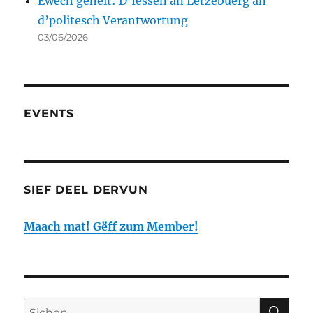
Ewech geheit: D’Iessen an Lëtzebuerg an
d’politesch Verantwortung
03/06/2026
EVENTS
SIEF DEEL DERVUN
Maach mat! Gëff zum Member!
SIC
Sichen