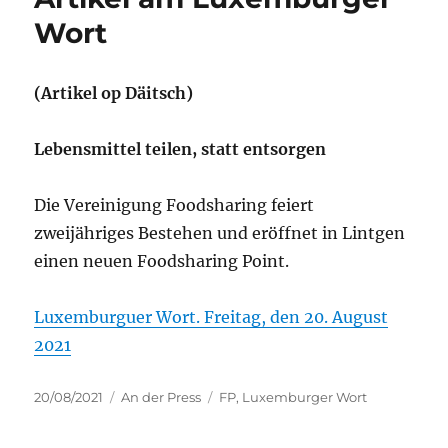
Wort
(Artikel op Däitsch)
Lebensmittel teilen, statt entsorgen
Die Vereinigung Foodsharing feiert
zweijähriges Bestehen und eröffnet in Lintgen
einen neuen Foodsharing Point.
Luxemburguer Wort. Freitag, den 20. August
2021
Verëffentlecht
Kategorien
Tags
20/08/2021
An der Press
FP
,
Luxemburger Wort
den