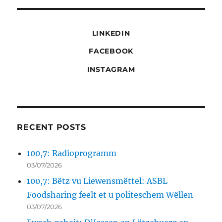
LINKEDIN
FACEBOOK
INSTAGRAM
RECENT POSTS
100,7: Radioprogramm
03/07/2026
100,7: Bëtz vu Liewensmëttel: ASBL
Foodsharing feelt et u politeschem Wëllen
03/07/2026