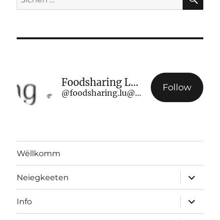
no:
Foodsharing Luxembourg
Follow
@foodsharing.lu@www.foodsharing.lu
Wëllkomm
Ënnerme
Neiegkeeten
ausklap
Ënnerme
Info
ausklap